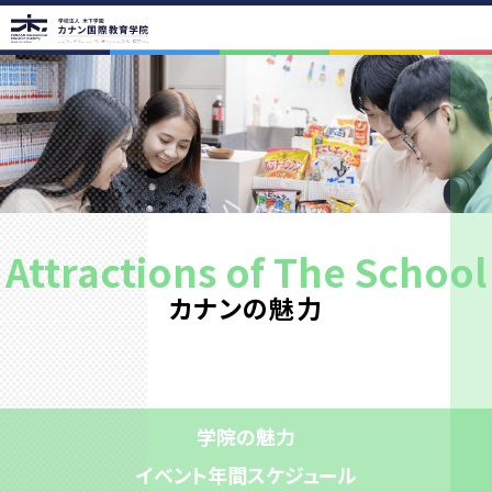
学院案内
学院の教育理念
代表挨拶・学院概要
アクセス
アクセス
路線図
校舎紹介
学校周辺
学院の魅力
Attractions of The School
学院の魅力
イベント年間スケジュール
進学年間スケジュール
カナンの魅力
学生の声
卒業生の声
先生紹介
コース紹介
カリキュラム
コース紹介 留学コース
進学実績
入学案内
学院の魅力
入学までの流れ
学費一覧
お支払いについて
イベント年間スケジュール