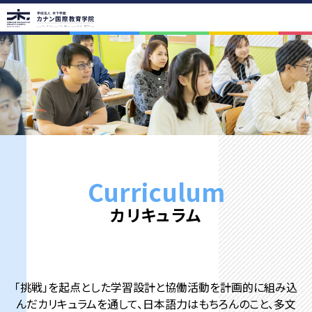
学院案内
学院の教育理念
代表挨拶・学院概要
アクセス
アクセス
路線図
校舎紹介
学校周辺
学院の魅力
学院の魅力
イベント年間スケジュール
進学年間スケジュール
Curriculum
学生の声
卒業生の声
先生紹介
カリキュラム
コース紹介
カリキュラム
コース紹介 留学コース
進学実績
入学案内
「挑戦」を起点とした学習設計と協働活動を計画的に組み込
入学までの流れ
学費一覧
お支払いについて
んだカリキュラムを通して、
日本語力はもちろんのこと、多文