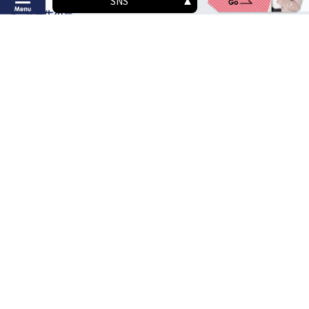
SNS
卒業生の声
先生紹介
情報公開
自己点検・自己評価
課程修了者の日本語能力習得状況
学則
ハラスメント防⽌・対策規程及びガイドライン
学生数・教職員数等の概要
入学案内
お問い合わせ
入学までの流れ
入学に関するお問い合わせ
学費一覧
メディア関係者様・その他お問
い合わせ
お支払いについて