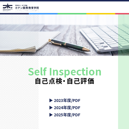
学院案内
学院の教育理念
代表挨拶・学院概要
アクセス
アクセス
路線図
校舎紹介
学校周辺
学院の魅力
Self Inspection
学院の魅力
イベント年間スケジュール
進学年間スケジュール
自己点検・自己評価
学生の声
卒業生の声
先生紹介
コース紹介
2023年度/PDF
カリキュラム
コース紹介 留学コース
進学実績
2024年度/PDF
入学案内
2025年度/PDF
入学までの流れ
学費一覧
お支払いについて