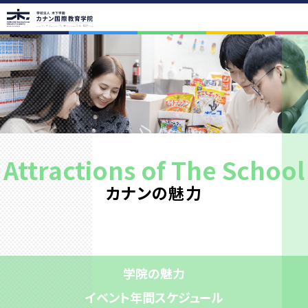
学院案内
学院の教育理念
代表挨拶・学院概要
アクセス
アクセス
路線図
校舎紹介
学校周辺
学院の魅力
Attractions of The School
学院の魅力
イベント年間スケジュール
進学年間スケジュール
カナンの魅力
学生の声
卒業生の声
先生紹介
コース紹介
カリキュラム
コース紹介 留学コース
進学実績
入学案内
学院の魅力
入学までの流れ
学費一覧
お支払いについて
イベント年間スケジュール