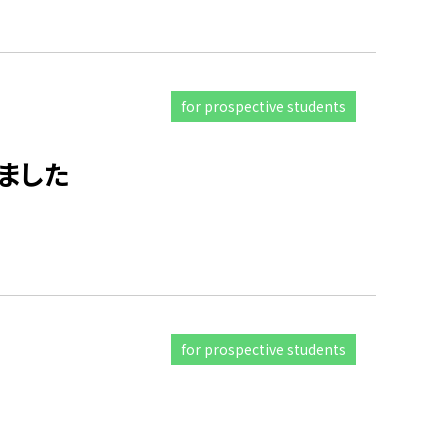
for prospective students
ました
for prospective students