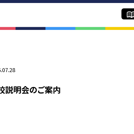
学院の魅力
コー
.07.28
校説明会のご案内
学院の魅力
カリキュ
イベント年間スケジュール
コース紹
進学年間スケジュール
進学実
学生の声