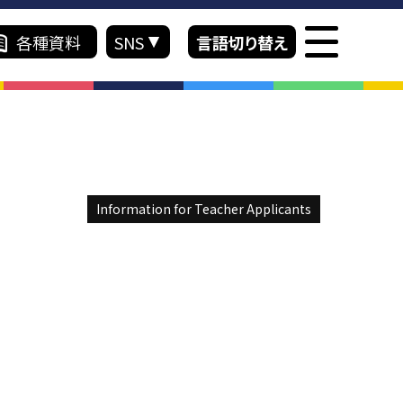
各種資料
SNS
言語切り替え
Japanese
ス紹介
入学案内
English
Information for Teacher Applicants
ラム
入学までの流れ
介 留学コース
学費一覧
績
お支払いについて