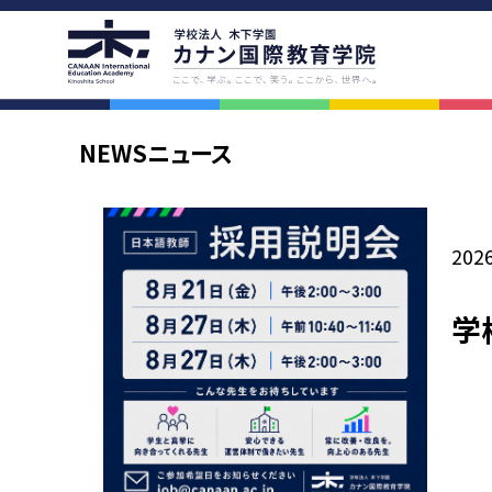
学院案内
アクセス
NEWS
ニュース
2026
学
学院の教育理念
アクセス
代表挨拶・学院概要
路線図
校舎紹介
学校周辺