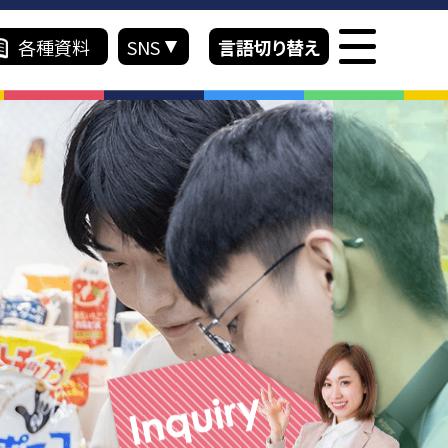
各種資料
SNS
言語切り替え
66
Japanese
ス紹介
入学案内
Japanese
English
ラム
入学までの流れ
介 留学コース
学費一覧
績
お支払いについて