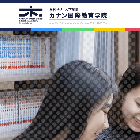
学院案内
アクセス
学院の教育理念
アクセス
代表挨拶・学院概要
路線図
校舎紹介
学校周辺