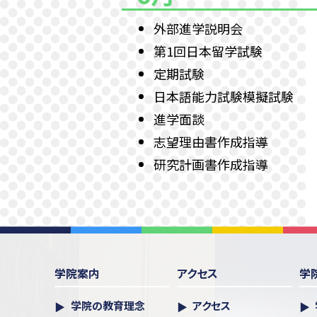
外部進学説明会
第1回日本留学試験
定期試験
日本語能力試験模擬試験
進学面談
志望理由書作成指導
研究計画書作成指導
7月
10月
1月
第1回日本語能力試験
進学面談
進学面談
校内進学説明会
面接練習
面接練習
学院案内
アクセス
学
進学面談
志望理由書作成指導
志望理由書作成指導
学院の教育理念
アクセス