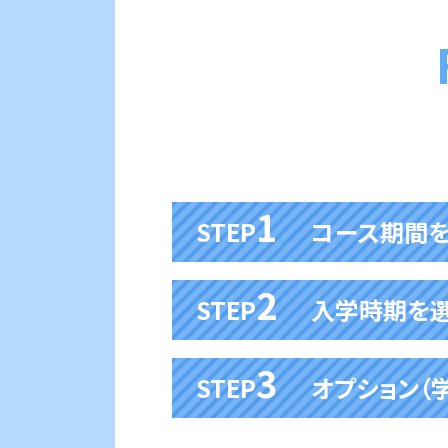
1
STEP
コース期間
2
STEP
入学時期を
学習予定期間：１年〜２年
(海外にお住いの方)
留学ビザが
3
STEP
オプション（
必要な方
留学ビザで
入学を