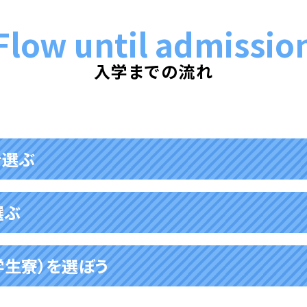
Flow until admissio
入学までの流れ
を選ぶ
原則、３ヶ月以上の学習を希望される方は原則として「留学ビ
選ぶ
留学ビザを取得すると最長２年間日本語学校での就学が可能
留学ビザ申請から入学までに5-6か月かかります。
留学ビザでの入学時期は、1年に4回（1月・4月・7月・10月）で
学生寮）を選ぼう
申請は当校が皆さんに変わって申請いたします。
留学ビザを申請する方は、申請時期が設定されています。お