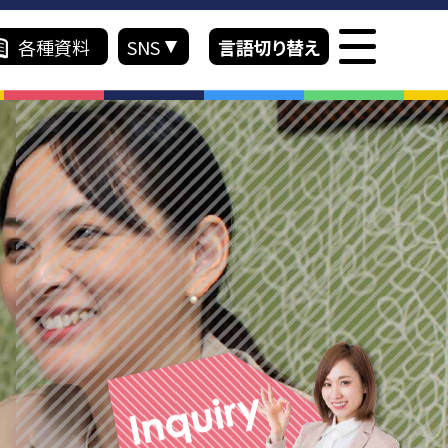
各種資料
SNS
言語切り替え
Japanese
ス紹介
入学案内
English
ラム
入学までの流れ
介 留学コース
学費一覧
績
お支払いについて