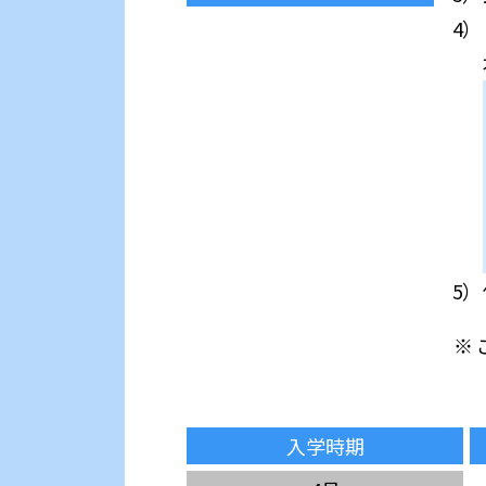
※
入学時期