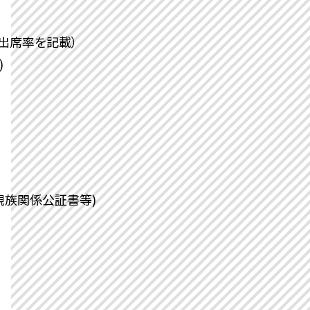
出席率を記載）
)
親族関係公証書等)