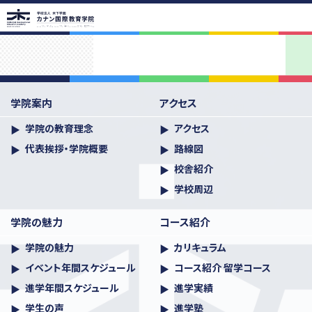
学院案内
学院の教育理念
代表挨拶・学院概要
学院案内
アクセス
アクセス
アクセス
路線図
校舎紹介
学校周辺
学院の教育理念
アクセス
代表挨拶・学院概要
路線図
学院の魅力
校舎紹介
学院の魅力
イベント年間スケジュール
進学年間スケジュール
学校周辺
学生の声
卒業生の声
先生紹介
コース紹介
学院の魅力
コース紹介
カリキュラム
コース紹介 留学コース
進学実績
学院の魅力
カリキュラム
イベント年間スケジュール
コース紹介 留学コース
入学案内
進学年間スケジュール
進学実績
入学までの流れ
学費一覧
お支払いについて
学生の声
進学塾